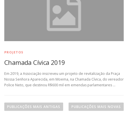
PROJETOS
Chamada Cívica 2019
Em 2019, a Associação inscreveu um projeto de revitalização da Praça
Nossa Senhora Aparecida, em Moema, na Chamada Cívica, do vereador
Police Neto, que destinou R$600 mil em emendas parlamentares …
N
a
PUBLICAÇÕES MAIS ANTIGAS
PUBLICAÇÕES MAIS NOVAS
v
e