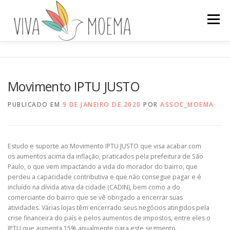
Pular
para
Menu
o
conteúdo
A ASSOCIAÇÃO
HISTÓRIA DO BAIRRO
Movimento IPTU JUSTO
ENVOLVA-SE
PROJETOS
NOTÍCIAS
PUBLICADO EM
9 DE JANEIRO DE 2020
POR
ASSOC_MOEMA
Estudo e suporte ao Movimento IPTU JUSTO que visa acabar com
os aumentos acima da inflação, praticados pela prefeitura de São
Paulo, o que vem impactando a vida do morador do bairro, que
perdeu a capacidade contributiva e que não consegue pagar e é
incluído na dívida ativa da cidade (CADIN), bem como a do
comerciante do bairro que se vê obrigado a encerrar suas
atividades. Várias lojas têm encerrado seus negócios atingidos pela
crise financeira do país e pelos aumentos de impostos, entre eles o
IPTU que aumenta 15% anualmente para este segmento.