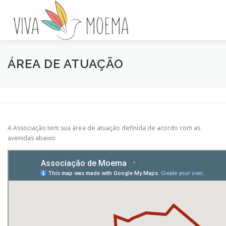
Pular
para
o
conteúdo
A ASSOCIAÇÃO
HISTÓRIA DO BAIRRO
ENVOLVA-SE
ÁREA DE ATUAÇÃO
NOTÍCIAS
A Associação tem sua área de atuação definida de acordo com as
avenidas abaixo: