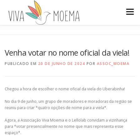
Pular
para
Menu
o
conteúdo
A ASSOCIAÇÃO
HISTÓRIA DO BAIRRO
Venha votar no nome oficial da viela!
ENVOLVA-SE
PROJETOS
NOTÍCIAS
PUBLICADO EM
20 DE JUNHO DE 2024
POR
ASSOC_MOEMA
Chegou a hora de escolher o nome oficial da viela do Uberabinha!
No dia 9 de junho, um grupo de moradores e moradoras da região se
reuniu para criar *quatro opções de nome para a viela*.
Agora, a Associação Viva Moema e o Lellolab convidam a vizinhança
para *votar presencialmente no nome que mais representa esse
espaço*.