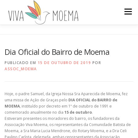
Pular
para
Menu
o
conteúdo
A ASSOCIAÇÃO
HISTÓRIA DO BAIRRO
Dia Oficial do Bairro de Moema
ENVOLVA-SE
PROJETOS
NOTÍCIAS
PUBLICADO EM
15 DE OUTUBRO DE 2019
POR
ASSOC_MOEMA
Hoje, o padre Samuel, da Igreja Nossa Sra Aparecida de Moema, fez
uma missa de Ação de Graças pelo
DIA OFICIAL do BAIRRO de
MOEMA
, instituído por decreto em 1º de outubro de 1991 e
comemorado anualmente no dia
15 de outubro
.
Estiveram presentes os moradores do bairro, os fundadores da
Associação Viva Moema, os representantes da Comunidade Batista de
Moema, a Sra Maria Lucia Mendrone, do Rotary Moema, e a Dra Celi
Paulino Carlota, delegada, ambas representantes da Associação