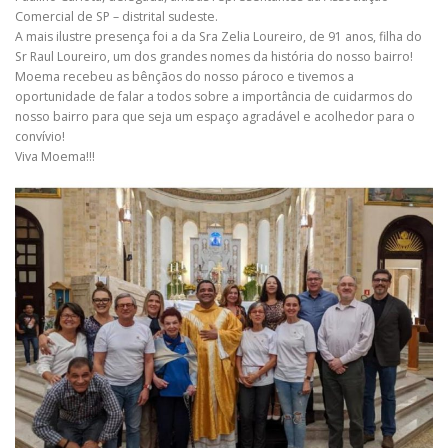
Comercial de SP – distrital sudeste.
A mais ilustre presença foi a da Sra Zelia Loureiro, de 91 anos, filha do
Sr Raul Loureiro, um dos grandes nomes da história do nosso bairro!
Moema recebeu as bênçãos do nosso pároco e tivemos a
oportunidade de falar a todos sobre a importância de cuidarmos do
nosso bairro para que seja um espaço agradável e acolhedor para o
convívio!
Viva Moema!!!