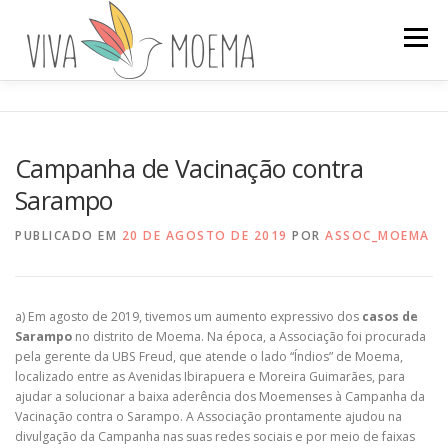
Pular
para
Menu
o
conteúdo
A ASSOCIAÇÃO
HISTÓRIA DO BAIRRO
Campanha de Vacinação contra
Sarampo
ENVOLVA-SE
PROJETOS
NOTÍCIAS
PUBLICADO EM
20 DE AGOSTO DE 2019
POR
ASSOC_MOEMA
a) Em agosto de 2019, tivemos um aumento expressivo dos
casos de
Sarampo
no distrito de Moema. Na época, a Associação foi procurada
pela gerente da UBS Freud, que atende o lado “Índios” de Moema,
localizado entre as Avenidas Ibirapuera e Moreira Guimarães, para
ajudar a solucionar a baixa aderência dos Moemenses à Campanha da
Vacinação contra o Sarampo. A Associação prontamente ajudou na
divulgação da Campanha nas suas redes sociais e por meio de faixas