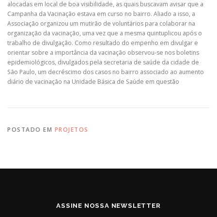
alocadas em local de boa visibilidade, as quais buscavam avisar que a
Campanha da Vacinação estava em curso no bairro. Aliado a isso, a
Associação organizou um mutirão de voluntários para colaborar na
organização da vacinação, uma vez que a mesma quintuplicou após o
trabalho de divulgação. Como resultado do empenho em divulgar e
orientar sobre a importância da vacinação observou-se nos boletins
epidemiológicos, divulgados pela secretaria de saúde da cidade de
São Paulo, um decréscimo dos casos no bairro associado ao aumento
diário de vacinação na Unidade Básica de Saúde em questão
POSTADO EM
PROJETOS
ASSINE NOSSA NEWSLETTER